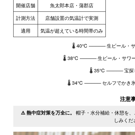
開催店舗
魚太郎本店・蒲郡店
計測方法
店舗設置の気温計で実測
適用
気温が超えている時間帯のみ
🌡️ 40℃ ───── 生ビー
🌡️ 38℃ ───── 生ビール・
🌡️ 35℃ ─────
🌡️ 34℃ ───── セルフで
注意
⚠️ 熱中症対策を万全に。
帽子・水分補給・休憩を、
しみくだ