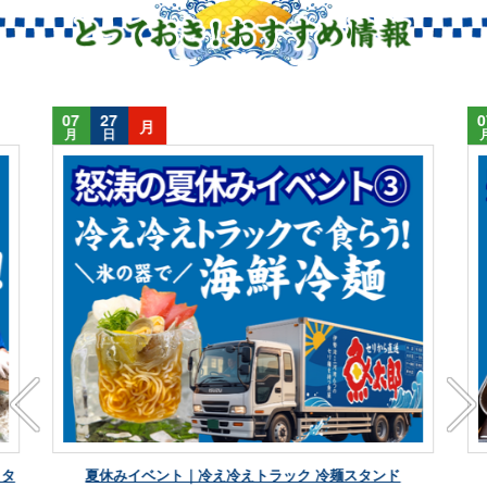
07
27
0
月
月
日
夏休みイベント｜豪快漁師飯 俺のモーニング