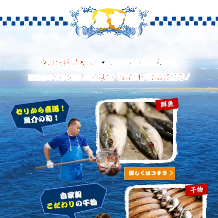
鮮魚市場
6
東海地区最大級
の本店鮮魚市場を含む
店舗。
魚貝類・海産物
豊富に揃う！
活気あふれる市場には
が