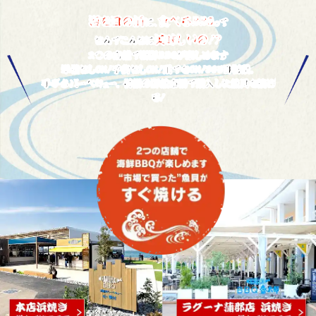
海を目の前
食べるＢＢＱ
に、
って
美味しいの！？
なんでこんなに
２つの店舗で海鮮ＢＢＱが楽しめます
準備なしＯＫ！予約なしＯＫ！雨でもＯＫ！３６５日営業。
手ぶらバーベキュー。 併設の鮮魚市場で購入した魚貝も焼け
る！