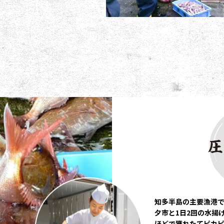
知多半島の主要漁港
夕市と1日2回の水揚
ほどで獲れたてピカ