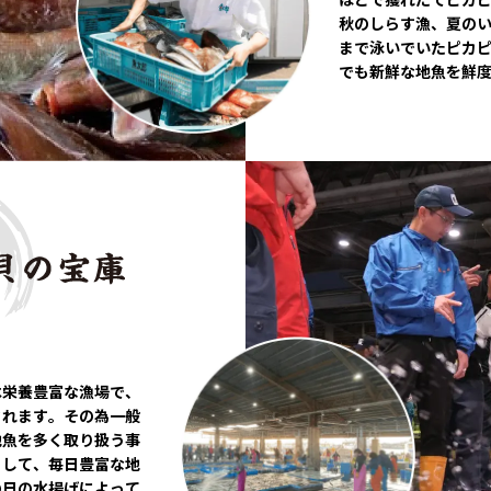
秋のしらす漁、夏の
まで泳いでいたピカ
でも新鮮な地魚を鮮
は栄養豊富な漁場で、
されます。その為一般
地魚を多く取り扱う事
として、毎日豊富な地
の日の水揚げによって