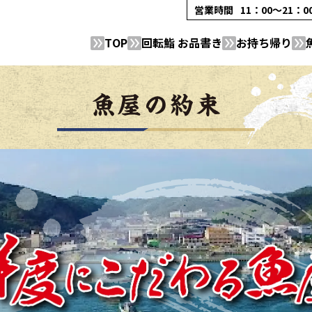
営業時間
11：00～21：
TOP
回転鮨 お品書き
お持ち帰り