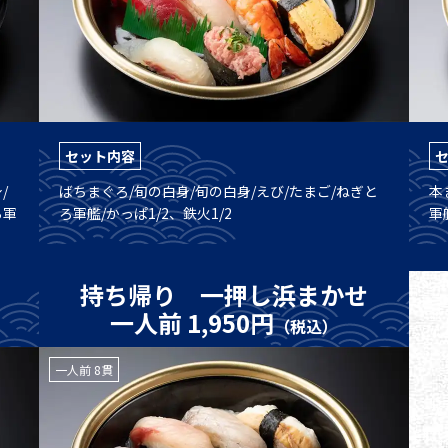
セット内容
/
ばちまぐろ/旬の白身/旬の白身/えび/たまご/ねぎと
本
ら軍
ろ軍艦/かっぱ1/2、鉄火1/2
軍
持ち帰り 一押し浜まかせ
一人前 1,950円
（税込）
一人前 8貫