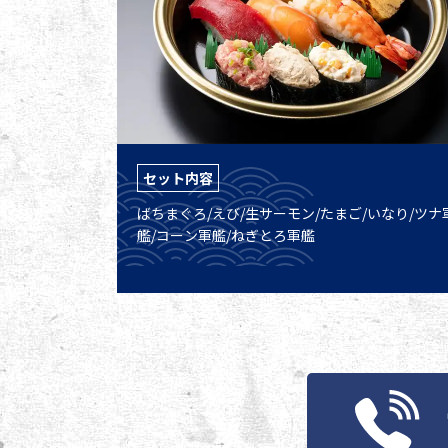
セット内容
ばちまぐろ/えび/生サーモン/たまご/いなり/ツナ
艦/コーン軍艦/ねぎとろ軍艦