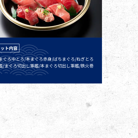
セット内容
まぐろ中とろ/本まぐろ赤身/ばちまぐろ/ねぎとろ
艦/まぐろ切出し軍艦/本まぐろ切出し軍艦/鉄火巻