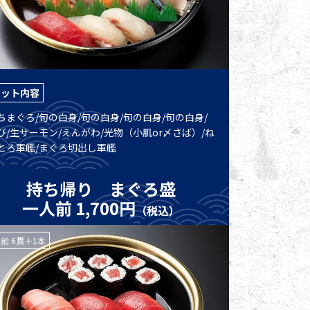
セット内容
ちまぐろ/旬の白身/旬の白身/旬の白身/旬の白身/
び/生サーモン/えんがわ/光物（小肌or〆さば）/ね
とろ軍艦/まぐろ切出し軍艦
持ち帰り まぐろ盛
一人前 1,700円
（税込）
前 6貫＋1本