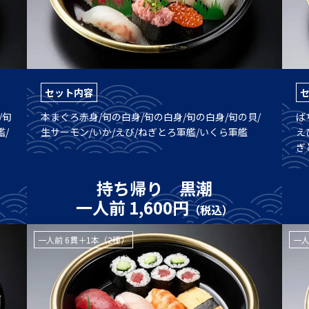
セット内容
/旬
本まぐろ赤身/旬の白身/旬の白身/旬の白身/旬の貝/
ば
艦/
生サーモン/いか/えび/ねぎとろ軍艦/いくら軍艦
え
ぎ
持ち帰り 黒潮
一人前 1,600円
（税込）
一人前 6貫＋1本（2種）
一人