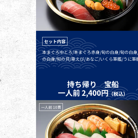
セット内容
本まぐろ中とろ/本まぐろ赤身/旬の白身/旬の白身
の白身/旬の貝/車えび/あなご/いくら軍艦/うに軍
持ち帰り 宝船
一人前 2,400円
（税込）
一人前 10貫