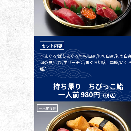
セット内容
本まぐろ/ばちまぐろ/旬の白身/旬の白身/旬の白身
旬の貝/えび/生サーモン/まぐろ切落し軍艦/いく
艦/
持ち帰り ちびっこ鮨
一人前 980円
（税込）
一人前 8貫