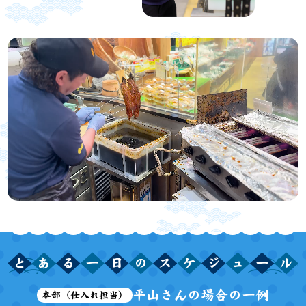
と
あ
る
一
日
の
ス
ケ
ジ
ュ
ー
ル
平山さんの場合の一例
本部（仕入れ担当）