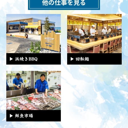
他の仕事を見る
浜焼きBBQ
回転鮨
鮮魚市場