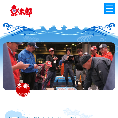
Skip
to
Menu
the
content
仕事を知る
本部
（仕入れ担当）