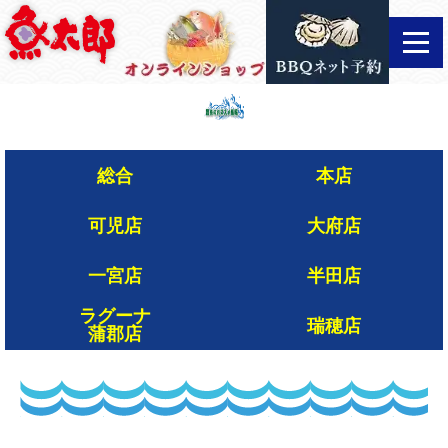
Skip
to
the
content
総合
本店
可児店
大府店
一宮店
半田店
ラグーナ
瑞穂店
蒲郡店