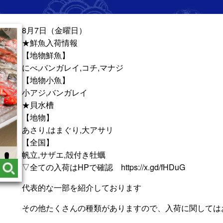
8月7日（金曜日）
★鮮魚入荷情報
【地物鮮魚】
にべ,バンガレイ,コチ,マナジ
【地物小魚】
小アジ,バンガレイ
★貝水槽
【地物】
あさり,はまぐり,大アサリ
【全国】
帆立,サザエ,殻付き牡蠣
▽全ての入荷はHPで確認 https://x.gd/fHDuG
代表的な一部を紹介しております
その他たくさんの種類がありますので、入荷に関しては