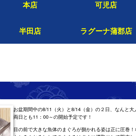
本店
可児店
半田店
ラグーナ蒲郡店
お盆期間中の8/11（火）と8/14（金）の２日、なん
両日とも11：00～の開始予定です！
目の前で大きな魚体のまぐろが捌かれる姿は正に圧巻！